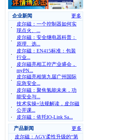
企业新闻
更多
皮尔磁：一个控制器如何实
·
现点火、...
皮尔磁：安全继电器科普：
·
原理、选...
皮尔磁：EN415标准：包装
·
行业...
皮尔磁亮相工控产业盛会，
·
myPN...
皮尔磁亮相第九届广州国际
·
应急安全...
皮尔磁：聚焦氢能未来，功
·
能安全与...
技术实操+法规解读，皮尔磁
·
公开课...
·
皮尔磁：依托IO-Link Sa...
产品新闻
更多
皮尔磁：AGV柔性升级的“第
·