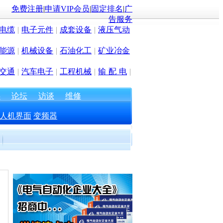
免费注册
|
申请VIP会员
|
固定排名
|
广
告服务
电缆
|
电子元件
|
成套设备
|
液压气动
能源
|
机械设备
|
石油化工
|
矿业冶金
交通
|
汽车电子
|
工程机械
|
输 配 电
|
存
论坛
访谈
维修
人机界面
变频器