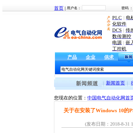
首页
|
PLC
|
电
化软件
DCS
|
传
数传测控
电源
|
嵌
工控机
产品
企业
供求
新闻首页
您现在的位置：
中国电气自动化网首
关于在安装了Windows 10的PS
(发布日期：2018-8-