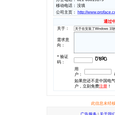
移动电话：
没填
公司主页：
http://www.proface.
通过
关于：
需求意
向：
*
验证
码：
用
户：
如果您还不是中国电
户，立刻免费
注册
！
此信息未经核
广告服务
|
关于我