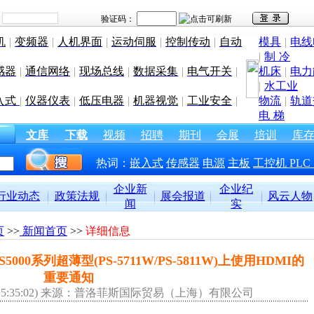
机
|
变频器
|
人机界面
|
运动伺服
|
控制传动
|
自动
模具
|
电线
|
制 冷
感器
|
通信网络
|
现场总线
|
数据采集
|
电气开关
|
机床
|
电力
|
水工业
入式
|
仪器仪表
|
低压电器
|
机器视觉
|
工业安全
|
物流
|
轨道
电 梯
文库
下载
视频
招聘
期刊
会展
培训
库
热词：
嵌入式
传感器
电源
主板
工控机
PLC
企业新
企业纪
行业动态
政策法规
展会报道
风云人物
闻
实
页
>>
新闻首页
>>
详细信息
5000系列超薄型(PS-5711W/PS-5811W)上使用HDMI的
重要通知
31 15:35:02) 来源：普洛菲斯国际贸易（上海）有限公司