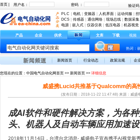
首页
|
PLC
|
电机
|
变频器
|
人机界面
|
运动伺服
|
控
DCS
|
传感器
|
通信网络
|
现场总线
|
数据采集
电源
|
嵌入式
|
仪器仪表
|
低压电器
|
机器视觉
产品
企业
供求
文库
下载
视频
热词：
新闻首页
行业动态
政策法规
企
您现在的位置：
中国电气自动化网首页
>>
新闻首页
>>
详细信息
威盛携Lucid共推基于Qualcomm的高
(发布日期：2018-11-22 11:47:48) 来源
成
AI
软件和硬件解决方案，为各种
头、机器人及自动车辆应用加速设
2018年11月14日，台湾台北消息- 威盛电子宣布携手AI视觉