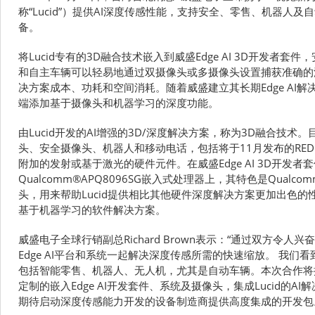
称“Lucid”）提供AI深度传感性能，支持安全、零售、机器人
备。
将Lucid专有的3D融合技术嵌入到威盛Edge AI 3D开发者
和自主车辆可以轻易地通过双摄像头或多摄像头设置捕获准确的
决方案成本、功耗和空间消耗。随着威盛建立其长期Edge AI解决
端添加基于摄像头和机器学习的深度功能。
由Lucid开发的AI增强的3D/深度解决方案，称为3D融合技术
头、安全摄像头、机器人和移动电话，包括将于11月发布的RED Hy
附加的发射或基于激光的硬件元件。在威盛Edge AI 3D开发者
Qualcomm®APQ8096SG嵌入式处理器上，其特色是Qual
头，用来帮助Lucid提供相比其他硬件深度解决方案更加出色
基于机器学习的软件解决方案。
威盛电子全球行销副总Richard Brown表示：“通过双方令人兴
Edge AI平台和系统一起解决深度传感所需的快速缩放。 我
包括智能零售、机器人、无人机，尤其是自动车辆。本次合作将
定制的嵌入Edge AI开发套件、系统及摄像头，集成Lucid的
期待启动深度传感能力开发的设备制造商提供高度集成的开发包