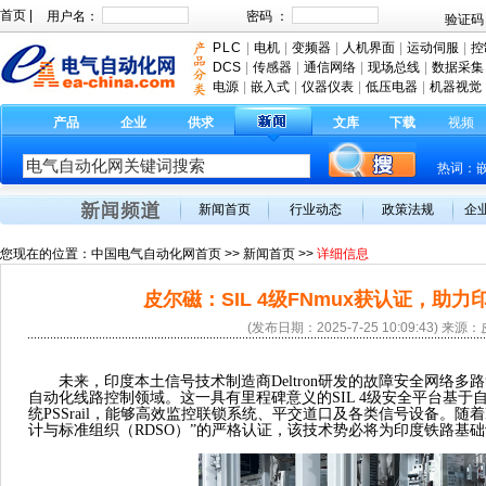
首页
|
PLC
|
电机
|
变频器
|
人机界面
|
运动伺服
|
控
DCS
|
传感器
|
通信网络
|
现场总线
|
数据采集
电源
|
嵌入式
|
仪器仪表
|
低压电器
|
机器视觉
产品
企业
供求
文库
下载
视频
热词：
新闻首页
行业动态
政策法规
企
您现在的位置：
中国电气自动化网首页
>>
新闻首页
>>
详细信息
皮尔磁：SIL 4级FNmux获认证，助
(发布日期：2025-7-25 10:09:43) 来
未来，印度本土信号技术制造商
Deltron研发的故障安全网络
自动化线路控制领域。这一具有里程碑意义的SIL 4级安全平台基
统PSSrail，能够高效监控联锁系统、平交道口及各类信号设备。随着
计与标准组织（RDSO）”的严格认证，该技术势必将为印度铁路基