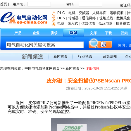
首页
|
PLC
|
电机
|
变频器
|
人机界面
|
运动伺服
|
控
DCS
|
传感器
|
通信网络
|
现场总线
|
数据采集
电源
|
嵌入式
|
仪器仪表
|
低压电器
|
机器视觉
产品
企业
供求
文库
下载
视频
热词：
新闻首页
行业动态
政策法规
企
您现在的位置：
中国电气自动化网首页
>>
新闻首页
>>
详细信息
皮尔磁：安全扫描仪PSENscan PRO
(发布日期：2025-10-29 15:14:25) 
近日，皮尔磁
PILZ公司新推出了一款配备PROFIsafe/PROFInet
可以方便快捷地添加到Profinet网络当中，并通过Profisafe协
完成实时、准确、安全的现场监控。