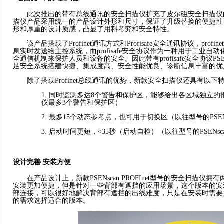
此次推出的带有总线通讯的安全扫描仪扩充了皮尔磁安全扫描仪
描仪产品采用统一的产品设计外形和尺寸，保证了升级替换的便捷性
形和厚重的设计质感，凸显了用料考究和安全特性。
该产品搭载了
Profinet通讯方式和Profisafe安全通讯协议，p
息实时发送给主控系统，而profisafe安全协议作为一种用于工业
全通信机制来保护人员和设备的安全。因此带有profisafe安全协议PSEN
足安全系统搭建快捷、集成度高、安全性能优良、诊断信息丰富的优
除了搭载
Profinet总线通讯的优势，新款安全扫描仪还具有以下
1.
同时监测多达
8个警告和保护区，能够给出各区域独立的报警
仪最多3个警告和保护区）
2.
最多
15个动态参考点，也可用于切换区（以往型号的PSEN
3.
启动时间更短，
<35秒（启动自检）（以往型号的PSENs
设计完善
安装方便
在产品设计上，新款
PSENscan PROFInet型号的安全扫
安装更加便捷，但是针对一些背部有遮挡的应用场景，这个版本的安
部连接，可以很好地解决背部有遮挡的出线难度，只是在安装时需要
的需求选择适合的版本。