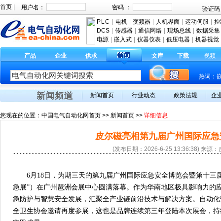
首页
|
PLC
|
电机
|
变频器
|
人机界面
|
运动伺服
|
控
DCS
|
传感器
|
通信网络
|
现场总线
|
数据采集
电源
|
嵌入式
|
仪器仪表
|
低压电器
|
机器视觉
产品
企业
供求
文库
下载
视频
热词：
新闻首页
行业动态
政策法规
企
您现在的位置：
中国电气自动化网首页
>>
新闻首页
>>
详细信息
皮尔磁亮相第九届广州国际应急
(发布日期：2026-6-25 13:36:38) 来
6月18日，为期三天的第九届广州国际应急安全博览会暨第十三
急展”）在广州琶洲会展中心圆满落幕。作为华南地区极具影响力的
急防护与智慧安全发展，汇聚全产业链前沿技术与解决方案。自动化
全卫生协会邀请再度参展，这也是品牌连续第三年登陆本次展会，持