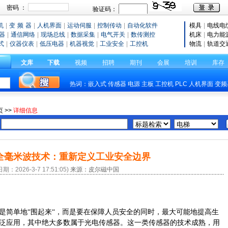
机
|
变 频 器
|
人机界面
|
运动伺服
|
控制传动
|
自动化软件
模具
|
电线电
器
|
通信网络
|
现场总线
|
数据采集
|
电气开关
|
数传测控
机床
|
电力能
式
|
仪器仪表
|
低压电器
|
机器视觉
|
工业安全
|
工控机
物流
|
轨道交
文库
下载
视频
招聘
期刊
会展
培训
库存
热词：
嵌入式
传感器
电源
主板
工控机
PLC
人机界面
变频
页
>>
详细信息
全毫米波技术：重新定义工业安全边界
期：2026-3-7 17:51:05)
来源：皮尔磁中国
是简单地
“围起来“，而是要在保障人员安全的同时，最大可能地提高生
泛应用，其中绝大多数属于光电传感器。这一类传感器的技术成熟，用