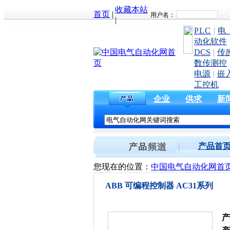
收藏本站
首页
|
|
PLC
|
电
动化软件
DCS
|
传
数传测控
电源
|
嵌
工控机
企业
供求
新
产品首
您现在的位置：
中国电气自动化网首
ABB 可编程控制器 AC31系列
产