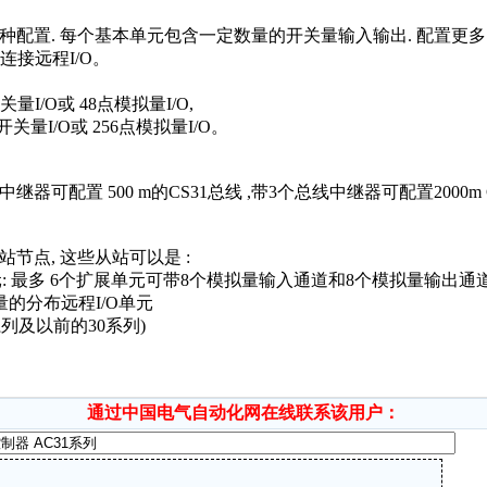
种配置. 每个基本单元包含一定数量的开关量输入输出. 配置更多的
连接远程I/O。
I/O或 48点模拟量I/O,
关量I/O或 256点模拟量I/O。
可配置 500 m的CS31总线 ,带3个总线中继器可配置2000m CS3
点, 这些从站可以是 :
元: 最多 6个扩展单元可带8个模拟量输入通道和8个模拟量输出通
的分布远程I/O单元
系列及以前的30系列)
通过中国电气自动化网在线联系该用户：