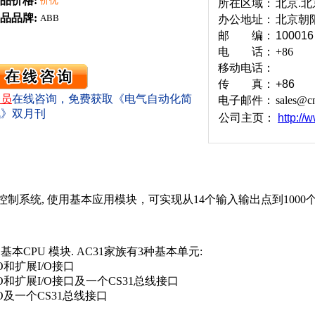
品价格:
价优
所在区域：
北京.北
品品牌:
ABB
办公地址：
北京朝
邮 编：
100016
电 话：
+86
移动电话：
传 真：
+86
会员
在线咨询，免费获取《电气自动化简
电子邮件：
sales@c
讯》双月刊
公司主页：
http://
程控制系统, 使用基本应用模块，可实现从14个输入输出点到1000
本CPU 模块. AC31家族有3种基本单元:
O和扩展I/O接口
/O和扩展I/O接口及一个CS31总线接口
/O及一个CS31总线接口