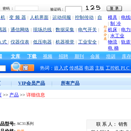
 机
|
变 频 器
|
人机界面
|
运动伺服
|
控制传动
|
自
模具
|
电线
|
制 冷
感器
|
通信网络
|
现场总线
|
数据采集
|
电气开关
|
机床
|
电力
|
水工业
入式
|
仪器仪表
|
低压电器
|
机器视觉
|
工业安全
|
物流
|
轨道
电 梯
闻
文库
下载
视频
招聘
期刊
会展
培训
库
热词：
嵌入式
传感器
电源
主板
工控机
PLC
页
VIP会员产品
所有产品
页
>>
产品
>>
详细信息
品型号:
AC31系列
联 系 人： 销售