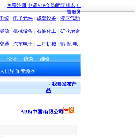
免费注册
|
申请VIP会员
|
固定排名
|
广
告服务
电缆
|
电子元件
|
成套设备
|
液压气动
能源
|
机械设备
|
石油化工
|
矿业冶金
交通
|
汽车电子
|
工程机械
|
输 配 电
|
存
论坛
访谈
维修
人机界面
变频器
→
我要发布产
品
ABB(中国)有限公司