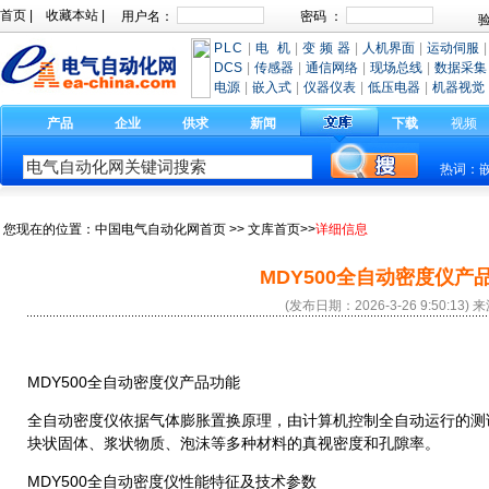
首页
|
收藏本站
|
PLC
|
电 机
|
变 频 器
|
人机界面
|
运动伺服
|
DCS
|
传感器
|
通信网络
|
现场总线
|
数据采集
电源
|
嵌入式
|
仪器仪表
|
低压电器
|
机器视觉
产品
企业
供求
新闻
下载
视频
热词：
您现在的位置：
中国电气自动化网首页
>>
文库首页
>>
详细信息
MDY500全自动密度仪产
(发布日期：2026-3-26 9:50:13) 
MDY500全自动密度仪产品功能
全自动密度仪依据气体膨胀置换原理，由计算机控制全自动运行的测
块状固体、浆状物质、泡沫等多种材料的真视密度和孔隙率。
MDY500全自动密度仪
性能特征及技术参数