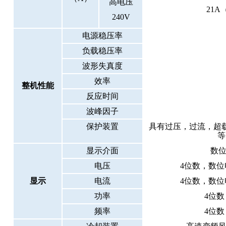
高电压
21
A（
240V
电源稳压率
负载稳压率
波形失真度
效率
整机性能
反应时间
波峰因子
保护装置
具有过压，过流，超
等
显示介面
数
电压
4位数，数位
显示
电流
4位数，数位
功率
4位
频率
4位