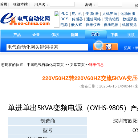
首页
|
收藏本站
|
PLC
|
电 机
|
变 频 器
|
人机界面
|
运动伺服
|
DCS
|
传感器
|
通信网络
|
现场总线
|
数据采集
电源
|
嵌入式
|
仪器仪表
|
低压电器
|
机器视觉
产品
企业
供求
新闻
下载
视频
热词：
您现在的位置：
中国电气自动化网首页
>>
文库首页
>>
详细信息
220V50HZ转220V60HZ交流5KV
(发布日期：2026-6-15 14:40:44)
单进单出
变频电源（
）
5KVA
OYHS-9805
产
制造商
深圳市欧阳
型号
O