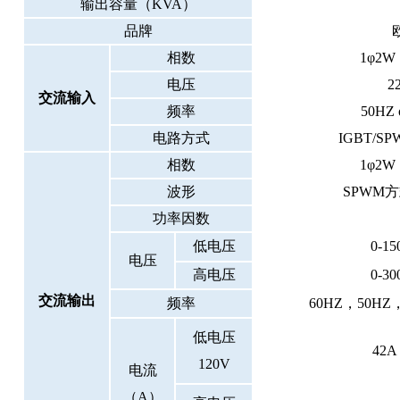
输出容量（
KVA）
品牌
相数
1φ2W
电压
2
交流输入
频率
50HZ 
电路方式
IGBT/
相数
1φ2W
波形
SPWM
功率因数
低电压
0-
电压
高电压
0-
30
交流输出
频率
60HZ，50HZ
低电压
42
A
120V
电流
（
A）