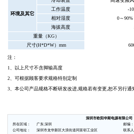
冷却装置
高速变频
工作温度
-1
环境及其它
相对湿度
0
～
90
海拔高度
重量（
KG）
尺寸
(H*D*W）mm
60
注：
1
、
以上尺寸不含脚输高度
2
、
可根据顾客要求规格特别定制
3、
本公司产品规格不断研发改进
,
规格若有变更
,
恕不另行通
深圳市欧阳华斯电源有限公司
所在区域：
广东.深圳
邮编：
公司地址：
深圳市龙华新区大浪街道同富邨工业区
联系人