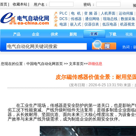
首页
|
收藏本站
|
PLC
|
电 机
|
变 频 器
|
人机界面
|
运动伺服
|
DCS
|
传感器
|
通信网络
|
现场总线
|
数据采集
电源
|
嵌入式
|
仪器仪表
|
低压电器
|
机器视觉
产品
企业
供求
新闻
下载
视频
热词：
您现在的位置：
中国电气自动化网首页
>>
文库首页
>>
详细信息
皮尔磁传感器价值全景：耐用坚
(发布日期：2026-6-25 13:31:59) 来
在工业生产现场，传感器是安全防护的第一道关口，也是影响产
劣工况下性能衰减、产线升级时组件无法复用，是很多制造企业面临
器，从长效耐用、坚固抗造、面向未来三大核心维度出发，为设备全
产效率与未来产线升级需求，成为制造企业的长期安全伙伴。