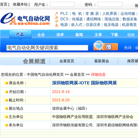
首页
|
收藏本站
|
PLC
|
电 机
|
变 频 器
|
人机界面
|
运动伺服
|
DCS
|
传感器
|
通信网络
|
现场总线
|
数据采集
电源
|
嵌入式
|
仪器仪表
|
低压电器
|
机器视觉
企业
供求
新闻
文库
下载
视频
热词：
会展首页
最新展会
推荐
您现在的位置：
中国电气自动化网首页
>>
会展首页
>>
详细信息
深圳物联网展-IOTE 国际物联网展
展会名称：
开始日期：
2021-8-18
截止时间：
2021-8-20
展出地点
深圳会展中心（福田）
主办单位
中国物联网产业应用联盟、深圳市物联网产业协会
承办单位
深圳市物联传媒有限公司、深圳市易信物联网络有限