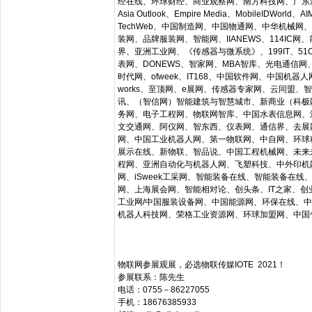
经在线、环球财经、商业观察网、南方科技网、广东新闻网、
Asia Outlook、Empire Media、MobileIDWor
TechWeb、中国制造网、中国物通网、中华机械
装网、品牌服装网、智能网、IIANEWS、114I
界、亚洲工业网、《传感器与微系统》、199IT、5
表网、DONEWS、智家网、MBA智库、光电通信网、
时代网、ofweek、IT168、中国软件网、中国机
works、至顶网、e展网、传感器专家网、云同盟、
讯、（智信网）智能建筑与智慧城市、新商业（科极网
务网、电子工程网、物联网智库、中国水表信息网、
文交通网、阿仪网、智东西、仪表网、通信界、去展
网、中国工业机器人网、第一物联网、中自网、环球科
展示在线、新物联、智品说、中国工程机械网、未来
程网、亚洲自动化与机器人网、飞塑科技、中外印机
网、iSweek工采网、智能装备在线、智能装备在
网、上海展会网、智能相对论、创头条、IT之家、
工业网/中国服装设备网、中国能源网、环保在线、
机器人科技网、荣格工业资源网、环球加盟网、中国
物联网参展观展，必选物联传媒IOTE 2021！
参展联系：陈先生
电话：0755－86227055
手机：18676385933