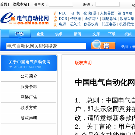
首页
|
收藏本站
|
PLC
|
电 机
|
变 频 器
|
人机界面
|
运动伺服
|
DCS
|
传感器
|
通信网络
|
现场总线
|
数据采集
电源
|
嵌入式
|
仪器仪表
|
低压电器
|
机器视觉
企业
供求
新闻
文库
下载
视频
热词：
版权声明
公司简介
中国电气自动化网
服务条款
网络广告
1、 总则：中国电
联系方式
户，即表示您同意并
改，请留意最新条款
版权声明
2、 关于言论：用