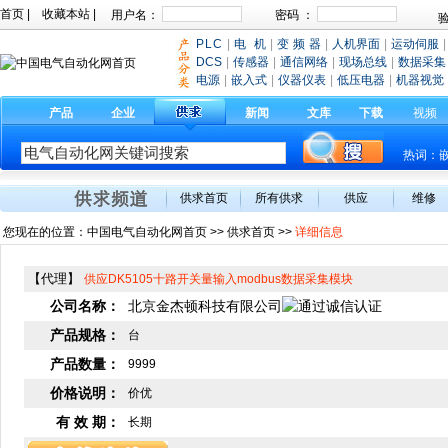
首页
|
收藏本站
|
PLC
|
电 机
|
变 频 器
|
人机界面
|
运动伺服
|
DCS
|
传感器
|
通信网络
|
现场总线
|
数据采集
电源
|
嵌入式
|
仪器仪表
|
低压电器
|
机器视觉
产品
企业
新闻
文库
下载
视频
热词：
供求首页
所有供求
供应
维修
您现在的位置：
中国电气自动化网首页
>>
供求首页
>>
详细信息
【代理】
供应DK5105十路开关量输入modbus数据采集模块
公司名称：
北京金杰顿科技有限公司
产品规格：
台
产品数量：
9999
价格说明：
价优
有 效 期：
长期