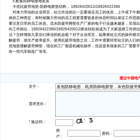
5.配备防静电接地装置
卡优抗疲劳地垫-防静电胶垫结构， 18926420012/18926422390
对体力劳动的企业而言，站立作业岗位一定要保证员工的休息，上午或下午都
体的工种而定，有时候脑力劳动的员工则更需要较多的休息时间以保证工作思路
要注意日常的员工休息。流水防疲劳脚垫生产厂家的电子行业越来越多，呈现出
向工作岗位，18926422390/18926420012择业轻松就成为了大家
法？怎样增加九零后们择业的机会呢？对于企业而言，如果将站立式的操作模式
解疲劳，使生产效率提升。使用抗疲劳地垫之后，工作中需要经常站立的人们的
优地垫缓解疲劳脚垫，现在的工厂都是机械化操作，但还是有很多的工厂需要手
有一些汽车制造厂等等。
通过中国电
关于：
需求意向：
*
验证码：
用
密码：
户：