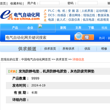
首页
|
收藏本站
|
PLC
|
电 机
|
变 频 器
|
人机界面
|
运动伺服
|
DCS
|
传感器
|
通信网络
|
现场总线
|
数据采集
电源
|
嵌入式
|
仪器仪表
|
低压电器
|
机器视觉
产品
企业
新闻
文库
下载
视频
热词：
供求首页
所有供求
供应
维修
您现在的位置：
中国电气自动化网首页
>>
供求首页
>>
详细信息
发泡防静电垫，机房防静电胶垫，灰色防疲劳脚垫
【
求购
】
产品数量：
9999
发布时间：
2024-4-19
有 效 期：
长期
详细内容：