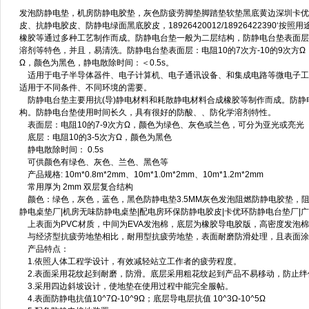
发泡防静电垫，机房防静电胶垫，灰色防疲劳脚垫脚踏垫软垫黑底黄边深圳卡优
皮、抗静电胶皮、防静电绿面黑底胶皮，18926420012/1892642239
橡胶等通过多种工艺制作而成。防静电台垫一般为二层结构，防静电台垫表面层
溶剂等特色，并且，易清洗。防静电台垫表面层：电阻10的7次方-10的9次方Ω
Ω，颜色为黑色，静电散除时间：＜0.5s。
适用于电子半导体器件、电子计算机、电子通讯设备、和集成电路等微电子工
适用于不同条件、不同环境的需要。
防静电台垫主要用抗(导)静电材料和耗散静电材料合成橡胶等制作而成。防静电台
构。防静电台垫使用时间长久，具有很好的防酸、、防化学溶剂特性。
表面层：电阻10的7-9次方Ω，颜色为绿色、灰色或兰色，可分为亚光或亮光
底层：电阻10的3-5次方Ω，颜色为黑色
静电散除时间： 0.5s
可供颜色有绿色、灰色、兰色、黑色等
产品规格: 10m*0.8m*2mm、10m*1.0m*2mm、10m*1.2m*2mm
常用厚为 2mm 双层复合结构
颜色：绿色，灰色，蓝色，黑色防静电垫3.5MM灰色发泡阻燃防静电胶垫，阻
静电桌垫厂|机房无味防静电桌垫|配电房环保防静电胶皮|卡优环防静电台垫厂
上表面为PVC材质，中间为EVA发泡棉，底层为橡胶导电胶版，高密度发泡
与经济型抗疲劳地垫相比，耐用型抗疲劳地垫，表面耐磨防滑处理，且表面涂
产品特点：
1.依照人体工程学设计，有效减轻站立工作者的疲劳程度。
2.表面采用花纹起到耐磨，防滑。底层采用粗花纹起到产品不易移动，防止绊
3.采用四边斜坡设计，使地垫在使用过程中能完全服帖。
4.表面防静电抗值10^7Ω-10^9Ω；底层导电层抗值 10^3Ω-10^5Ω