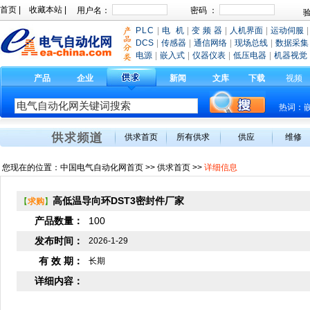
首页
|
收藏本站
|
PLC
|
电 机
|
变 频 器
|
人机界面
|
运动伺服
|
DCS
|
传感器
|
通信网络
|
现场总线
|
数据采集
电源
|
嵌入式
|
仪器仪表
|
低压电器
|
机器视觉
产品
企业
新闻
文库
下载
视频
热词：
供求首页
所有供求
供应
维修
您现在的位置：
中国电气自动化网首页
>>
供求首页
>>
详细信息
高低温导向环DST3密封件厂家
【
求购
】
产品数量：
100
发布时间：
2026-1-29
有 效 期：
长期
详细内容：