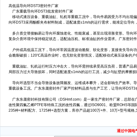
高低温导向环DST3密封件厂家
广东重载导向环DST3批发密封件厂家
移动式液压设备、重载油缸、轧机等重载工况中，导向件易因受力不均出现偏
向环DST3采用酚醛夹布材料制成，适配速度≤1m/s的运行需求，能准定位导
多介质交替接触易让导向环腐蚀老化、性能衰减，甚至出现溶胀变形。导向环D
复杂介质环境中保持稳定状态，适配油压机、标准油缸的作业需求。广东密封件
户外或高低温工况下，导向环常因温度波动脆裂、软化变形，直接丧失导向功能。导
会脆裂破损；120℃高温作业时，也无软化变形情况，适配移动式液压设备的户
重载油缸、轧机运行时压力冲击大，导向环需持续承受高压负荷，普通产品易断
局部压力过大导致损坏，同时适配速度≤1m/s的运行工况，减少与缸壁的摩擦
导向环选型不当会导致设备故障频发、运维成本攀升，还会影响生产效率。导向
重载设备工况。广东东晟密封件厂家严控材料品质与生产工艺，让导向环DST
广东东晟密封科技有限公司（DSHmf.com）是一家生产密封件厂家，总部
改性聚四氟乙烯PTFE等特殊工况的改性四氟，通过ISO9001、欧盟ROHS等
235种+材料配方、1725种+选型方案，库存产品超100万+件、10万+型号
通过中国电