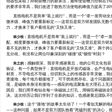
动器也采取了抑制齿槽力的新算法，最终使齿槽力控制在
1%
的要求非常高，我们改进了散热方法使电机峰值力提高了
20
直线电机不是简单
装上就行
，而是一个
牵一发而动全
“
”
“
微米级、峰值力要重新标定
这背后是双方研发团队无数
——
力，才换来了客户看得见的
又快又准
。
“
”
直线电机不是简单
装上就行
，而是一个
牵一
林少枝：
“
”
“
配、精度要微米级、峰值力要重新标定
这背后是双方研
——
看不见的努力，才换来了客户看得见的
又快又准
。两个跨
“
”
见分歧。有没有让两位印象深刻的
碰撞
或
顿悟
时刻？
“
”
“
”
感触很深。我非常感谢黄总，他的公司文化包容
朱之的：
验证。有一个典型例子：直线电机是开放式磁场，会产生电
材质，不导电也不导磁，但切割头上的传感器非常灵敏，我
查接地，每个地方都接地了，可干扰依然存在。这个问题困
现，是磁铁本身没有接地
感应的电流聚集在大理石上无
——
因后，我们用手枪钻在每一块磁轭上打孔，用铜箔将磁轭全
决。这次经历让我们学到了全新的知识，也感谢黄总团队不
这个
接地
的故事太生动了！一个看似无解的电
林少枝：
“
”
这种问题，如果不是双方团队抱着
死磕到底
的决心，
——
“
”