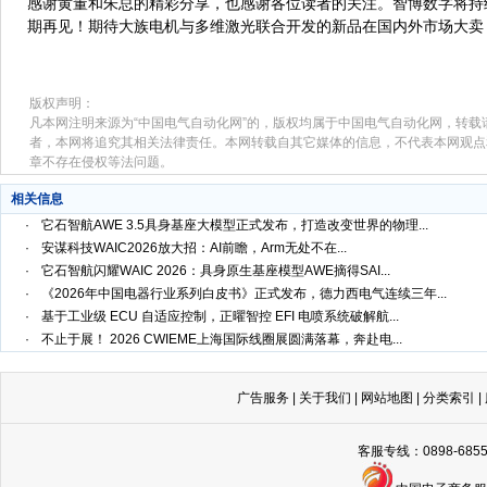
感谢黄董和朱总的精彩分享，也感谢各位读者的关注。智博数字将持
期再见！期待大族电机与多维激光联合开发的新品在国内外市场大卖
版权声明：
凡本网注明来源为“中国电气自动化网”的，版权均属于中国电气自动化网，转载
者，本网将追究其相关法律责任。本网转载自其它媒体的信息，不代表本网观点
章不存在侵权等法问题。
相关信息
·
它石智航AWE 3.5具身基座大模型正式发布，打造改变世界的物理...
·
安谋科技WAIC2026放大招：AI前瞻，Arm无处不在...
·
它石智航闪耀WAIC 2026：具身原生基座模型AWE摘得SAI...
·
《2026年中国电器行业系列白皮书》正式发布，德力西电气连续三年...
·
基于工业级 ECU 自适应控制，正曜智控 EFI 电喷系统破解航...
·
不止于展！ 2026 CWIEME上海国际线圈展圆满落幕，奔赴电...
广告服务
|
关于我们
|
网站地图
|
分类索引
|
客服专线：0898-68