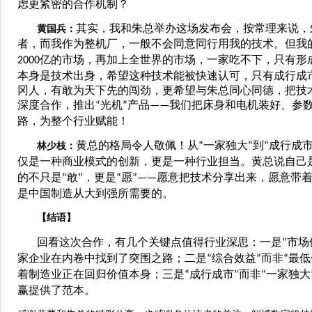
虑更紧密的合作机制？
其实，我和朱总举办这场发布会，按常理来说，
黄国兵：
者，而我作为整机厂，一般不会同意同行用我的技术。但我
亿的市场，再加上全世界的市场，一家吃不下，只有形
2000
本身是技术出身，希望这种技术能被快速认可，只有成行成
冈人，有敢为天下先的闯劲，更希望与朱总同心同德，把技
深度合作，推出
光机
产品
我们把床身和电机装好、参
“
”
——
路，为整个行业赋能！
黄总的格局令人敬佩！从
一家独大
到
成行成
林少枝：
“
”
“
仅是一种商业模式的创新，更是一种行业担当。黄总说自己
的不只是
敢
，更是
愿
愿意把技术分享出来，愿意带
“
”
“
”——
是中国制造从大到强所需要的。
【结语】
回看这次合作，有几个关键点值得行业深思：一是
市场
“
家企业在内卷中找到了突围之路；二是
综合效益
而非
最低
“
”
“
着制造业正在回归价值本身；三是
成行成市
而非
一家独大
“
”
“
赢提供了范本。