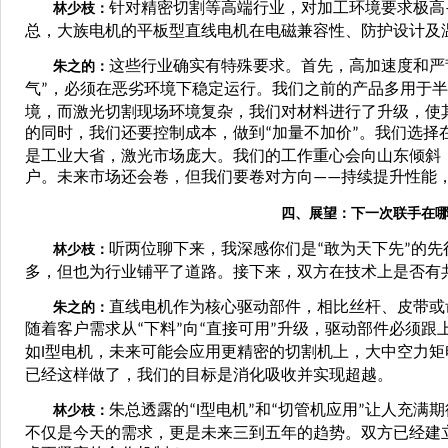
针对精密切割等高端行业，对加工环境要求极高
林少枝：
总，大族电机的平板型直线电机在电磁兼容性、防护设计及
这些行业确实有特殊要求。首先，高加速度和严
朱之的：
气
，必须在恶劣环境下稳定运行。我们之前的产品多用于半
”
境，而激光切割现场环境复杂，我们对材料进行了升级，使
的同时，我们还要控制成本，做到
加量不加价
。我们选择
“
”
是工业大省，激光市场庞大。我们的工作重心会向山东倾斜
户。未来市场还会卷，但我们要卷对方向
持续提升性能
——
四、展望：下一次联手在
听两位聊下来，我深感你们是
敢为天下先
的先
林少枝：
“
”
多，但也为行业铺平了道路。接下来，双方在技术上是否有
直线电机作为核心驱动部件，相比丝杆、皮带或
朱之的：
随着客户需求从
下料
向
直接可用
升级，驱动部件必须跟
“
”
“
”
如
型电机，未来可能会应用更精密的切割机上，大中空力矩
I
已经这样做了，我们的目标是消化吸收并实现超越。
朱总透露的
型电机
和
切管机应用
让人充满期
林少枝：
“I
”
“
”
不仅是今天的需求，更是未来三到五年的趋势。双方已经建