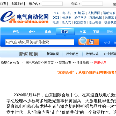
首页
|
收藏本站
|
PLC
|
电 机
|
变 频 器
|
人机界面
|
运动伺服
DCS
|
传感器
|
通信网络
|
现场总线
|
数据采
电源
|
嵌入式
|
仪器仪表
|
低压电器
|
机器视
产品
企业
供求
文库
下载
视频
热词：
新闻首页
行业动态
政策法规
企业新闻
您现在的位置：
中国电气自动化网首页
>>
新闻首页
>> 行业动态 >>
详细信息
“双剑合璧”：从核心部件到整机强者
年
月
日，山东国际会展中心。在高速直线电机激
2026
3
14
字总经理林少枝与多维激光董事长黄国兵、大族电机华北负
是直线电机核心技术持有者与激光切割整机强势品牌的一次
“
竞争时代，从
价格内卷
走向
价值共创
的一个鲜活样本。
“
”
“
”