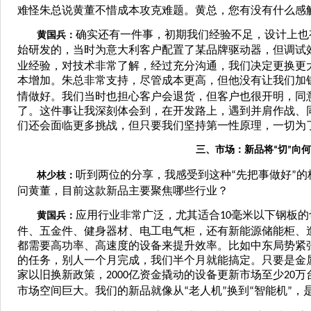
难怪朱总说黄董不惜成本攻克难题。黄总，您有没有什么感
确实还有一件事，初期我们经验不足，设计上也
黄国兵：
始研发的，当时为意大利客户配置了某品牌驱动器，但调试
业经验，对技术非常了解，经过充分沟通，我们决定更换更
本增加。朱总非常支持，尽管成本更高，但他没有让我们加
情做好。我们当时也担心客户会退货，但客户也很开明，同
了。这件事让我深刻体会到，在开发路上，遇到并肩作战、
们还会面临更多挑战，但只要我们坚持第一性原理，一切为
三、市场：新品将
切
向何
“
”
听到两位的分享，我感受到这种
先把事做好
的
林少枝：
“
”
问黄董，目前这款新品主要聚焦哪些行业？
应用行业非常广泛，尤其适合
毫米以下钢板的
黄国兵：
10
件、五金件、健身器材、电工电气柜，还有新能源储能柜、
都需要高功率、高速度的设备来提升效率。比如中东局势紧
的任务，别人一个月完成，我们半个月就能搞定。只要是金
家以旧换新政策，
亿资金撬动的设备更新市场至少
万
2000
20
市场空间巨大。我们的新品就像从
老人机
换到
智能机
，
“
”
“
”