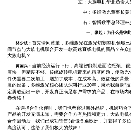
左：大族电机华北负责人
中：多维激光董事长黄
右：智博数字总经理林
一、缘起：为什么是彼
首先请问黄董，多维激光在激光切割整机领域已
林少枝：
间节点与大族电机联合开发一款高速直线电机的新品？在众
大族电机？
当前经济运行下行，高端智能制造面临瓶颈。很
黄国兵：
度快，但精度不够。传统旋转电机带来的精度问题，使激光
件仍需要二次加工，增加了成本，在成本高、效益低的背景
度的设备，多维激光核心团队深耕行业
年，秉承我自身
技
20
"
定勇敢迈出一步，开发真正满足客户需求的产品，在市场内
卷价格！
在选择合作伙伴时，我们也考察过海外品牌，机缘巧合
产品的开发充满未知，需要合作方有热情和定力，大族电机
合作启动后，我们已成功销售
台设备至欧洲，并获得了多
3
高度认可，这给了我们极大的鼓舞！