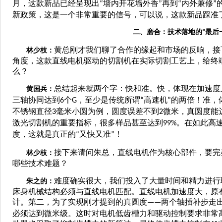
月，这款新品已经呈现出
墙内开花墙外香
再到
内外兼修
“
”
“
”
新政策，这是一个非常重要的信号，可以说，这款新品踩准
二、磨合：技术落地的
最后
“
黄总刚才我们聊了合作的缘起和市场的反响，接
林少枝：
角度，这款直线电机驱动的切割机在实际切割工艺上，给终
么？
总结起来就两个字：快和准。快，体现在加速度
黄国兵：
三轴协同达到
个
，至少是传统所谓
高速机
的两倍！准，
6
G
“
”
不锈钢直径
毫米小圆为例，圆度误差不到
微米，真圆度能
3
2
激光切割机的重要指标，很多样品甚至达到
。在如此高
99%
度，这就是真正的
又快又准
！
“
”
接下来请问朱总，直线电机作为核心部件，要完
林少枝：
哪些技术难题？
难度确实很大，我们投入了大量时间和精力进行
朱之的：
床身机械结构必须与直线电机匹配。直线电机加速度大，原
计。第二，为了实现刚才提到的真圆度
两个轴插补步走
——
必须达到微米级。这时对电机低齿槽力和驱动控制要求非常