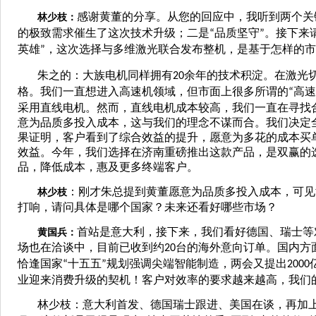
感谢黄董的分享。从您的回应中，我听到两个关
林少枝：
的极致需求催生了这次技术升级；二是
品质坚守
。接下来
“
”
英雄
，这次选择与多维激光联合发布整机，是基于怎样的市
”
朱之的：大族电机同样拥有
余年的技术积淀。在激光
20
格。我们一直想进入高速机领域，但市面上很多所谓的
高速
“
采用直线电机。然而，直线电机成本较高，我们一直在寻找
意为品质多投入成本，这与我们的理念不谋而合。我们决定
果证明，客户看到了综合效益的提升，愿意为多花的成本买
效益。今年，我们选择在济南重磅推出这款产品，是双赢的
品，降低成本，惠及更多终端客户。
：刚才朱总提到黄董愿意为品质多投入成本，可见
林少枝
打响，请问具体是哪个国家？未来还看好哪些市场？
首站是意大利，接下来，我们看好德国、瑞士等
黄国兵：
场也在洽谈中，目前已收到约
台的海外意向订单。国内方
20
恰逢国家
十五五
规划强调尖端智能制造，两会又提出
“
”
2000
业迎来消费升级的契机！客户对效率的要求越来越高，我们
林少枝：意大利首发、德国瑞士跟进、美国在谈，再加