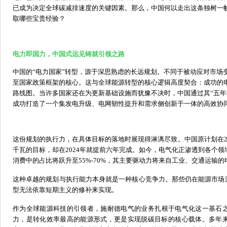
已成为决定全球碳减排速度的关键因素。
那么，中国何以走出这条独树一
取哪些宝贵经验？
电力即国力，中国式远见铸就引领之路
中国的
“
电力国家
”
转型，源于深思熟虑的长远规划。不同于被动应对市场
至国家政策框架的核心。
这与全球能源转型的核心逻辑高度契合：成功的
路线图。当许多国家还在为更新基础设施而犹豫不决时，中国通过其
“
五年
成功打造了一个集发电升级、电网韧性提升和需求侧创新于一体的高效协
这份规划的执行力，在具体目标的落地
时
展现得淋漓尽致。中国原计划在
千瓦的目标，却在2024年就提前六年完成。如今，电气化正渗透到各个领
消费中的占比将跃升至55
%
-70%，其主要驱动力将来自工业、交通运输
这种卓越的规划
与执行
能力本身就是一种核心竞争力。那些仍在能源市场
型无法依靠短期主义的修补来实现。
作为全球能源
科技的引领者
，
施耐德电气
的业务
扎根于电气化这一基石
力
，
是转化效率最高的能源形式，更是实现脱碳目标的核心载体
。
多年