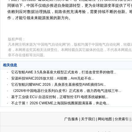
同驱动下，中国不仅稳步推进自身能源转型，更为全球能源变革提供了可
依赖到应对数据治理挑战，前路依然充满考验，需要持续不断的创新。
作
，
才能引领未来能源发展的新方向
。
版权声明：
凡本网注明来源为“中国电气自动化网”的，版权均属于中国电气自动化网，转载
者，本网将追究其相关法律责任。本网转载自其它媒体的信息，不代表本网观点
章不存在侵权等法问题。
相关信息
·
它石智航AWE 3.5具身基座大模型正式发布，打造改变世界的物理...
·
安谋科技WAIC2026放大招：AI前瞻，Arm无处不在...
·
它石智航闪耀WAIC 2026：具身原生基座模型AWE摘得SAI...
·
《2026年中国电器行业系列白皮书》正式发布，德力西电气连续三年...
·
基于工业级 ECU 自适应控制，正曜智控 EFI 电喷系统破解航...
·
不止于展！ 2026 CWIEME上海国际线圈展圆满落幕，奔赴电...
广告服务
|
关于我们
|
网站地图
|
分类索引
|