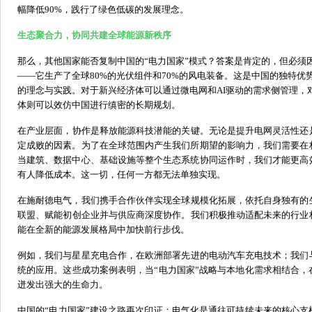
幅降低90%，践行了绿色低碳的发展理念。
生态聚合力，协同共建全球能源新秩序
那么，其他国家能否复制中国的
“电
力
国家
”模式？答案是肯定的，
但必须
——它生产了全球80%的光伏组件
和
70%的风电装备。这是中国的独特优
的理念与实践
。
对于
新兴经济体可以通过微电网和
AI驱动的需求侧管理
体则可以效仿中国进行缜密的长期规划。
在
产业
层面，协作是释放
能源科技
潜能的关键。无论是提升电网灵活性还
定成败的因素。为了在全球范围内产生我们所期望的影响力，我们需要在
当建筑、数据中心、基础设施等整个生态系统协同运作时，我们才能更高
有人降低成本。这一切，任何一方都无法单独实现。
在施耐德电气，
我
们携手合作伙伴实现全球规模化拓展，依托自身独有的
联盟、
赋能
初创企业并与供应商深度协作。我们积极推动适配未来的行业
能在全新的能源发展格局中加快前行步伐。
例如，
我们与星星充电合作，在欧洲部署先进的电动汽车充电技术；我们
统的应用。这些成功案例表明，当
“
电力国家
”战略与本地化需求相结合，
迸发出强
大的生命力。
中国的
“电
力
国家
”建设之路再次印证：电气化是通往可持续未来的核心支