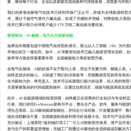
案，驱动每个行业、企业以及家庭实现高效和可持续发展，深度参与并助
我
们的多项创新电气化技术
已
得到市场广泛认可，持续为全球能源转型
术，通过干燥空气
替代六氟化硫
，实现了关键技术突破，对降低电力系统
技术已累计助力
全球客户减少
170 万吨二氧化碳当量排放。
数智驱动・
AI
赋能，电气化升级新
动能
如果说长期规划是中国电气化转型的基石，那么以
人工智能
（
AI
）为代表
导地位的又一催化剂。
如今，
AI 等数智化技术已融入能源管理全流程，
效率等方面发挥
着
重要作用，全面赋能电力系统智慧升级。
在电气化领域，
AI的价值不在于取代人类，而在于
化繁为简
、赋能人类
。
始终是进步的核心。AI加速了我们的决策
效率
，
挖掘数据背后前所未有的
化为影响力的，终究是人。技术可以拓展我们能力的边界，但人类的智慧
无需掌握复杂的代码或图形操作，仅通过自然语言，就能与能源系统实现
此外，
AI
在能源领域的投资回报，始终建立在深厚的行业知识与专业积淀
行者。我们
依托
EcoStruxure架构与平台，整合全产品、软件、服务
理生态系统，以AI
驱动能源智能化
，
并结合行业经验，
打造覆盖楼宇、数
端全流程解决方案，实现能源的高效利用与价值最大化。
技术与产业应用
充分验证：上
海普陀
“端到端灯塔工厂”引入AI智能管控体系，将产品开发
发与生产的双重提质增效；无锡工厂则通过AI驱动的全流程碳追踪解决