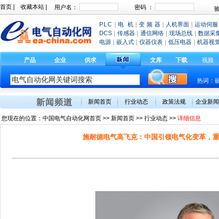
首页
|
收藏本站
|
PLC
|
电 机
|
变 频 器
|
人机界面
|
运动伺服
DCS
|
传感器
|
通信网络
|
现场总线
|
数据采
电源
|
嵌入式
|
仪器仪表
|
低压电器
|
机器视
产品
企业
供求
文库
下载
视频
热词：
新闻首页
行业动态
政策法规
企业新闻
您现在的位置：
中国电气自动化网首页
>>
新闻首页
>> 行业动态 >>
详细信息
施耐德电气高飞克：中国引领电气化变革，