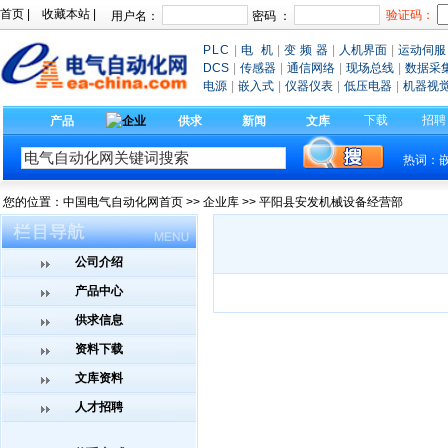
首页
|
收藏本站
|
验证码：
用户名：
密码 ：
PLC
|
电 机
|
变 频 器
|
人机界面
|
运动伺服
DCS
|
传感器
|
通信网络
|
现场总线
|
数据采
电源
|
嵌入式
|
仪器仪表
|
低压电器
|
机器视
下载
招聘
产品
供求
新闻
文库
热词：
您的位置：
中国电气自动化网首页
>>
企业库
>> 平阳县安发机械设备经营部
公司介绍
产品中心
供求信息
资料下载
文库资料
人才招聘