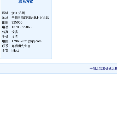
联系方式
区域：
浙江.温州
地址：
平阳县海西镇陡北村兴北路
邮编：
325000
电话：
13706695868
传真：
没填
手机：
没填
电邮：
179682821@qq.com
联系：
郑明明先生 ()
主页：
http://
平阳县安发机械设备