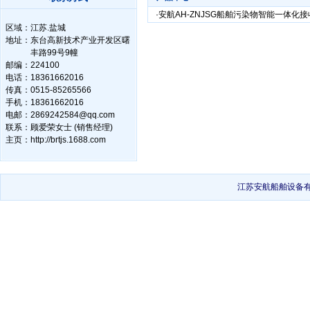
·
安航AH-ZNJSG船舶污染物智能一体化
区域：
江苏.盐城
地址：
东台高新技术产业开发区曙
丰路99号9幢
邮编：
224100
电话：
18361662016
传真：
0515-85265566
手机：
18361662016
电邮：
2869242584@qq.com
联系：
顾爱荣女士 (销售经理)
主页：
http://brtjs.1688.com
江苏安航船舶设备有