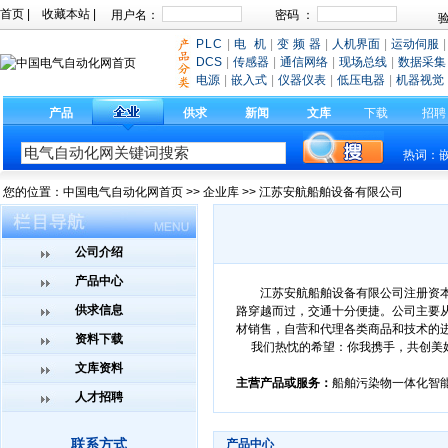
首页
|
收藏本站
|
PLC
|
电 机
|
变 频 器
|
人机界面
|
运动伺服
|
DCS
|
传感器
|
通信网络
|
现场总线
|
数据采集
电源
|
嵌入式
|
仪器仪表
|
低压电器
|
机器视觉
产品
供求
新闻
文库
下载
招聘
热词：
您的位置：
中国电气自动化网首页
>>
企业库
>> 江苏安航船舶设备有限公司
公司介绍
产品中心
江苏安航船舶设备有限公司注册资本
供求信息
路穿越而过，交通十分便捷。公司主要
材销售，自营和代理各类商品和技术的
资料下载
我们热忱的希望：你我携手，共创美
文库资料
主营产品或服务：
船舶污染物一体化智
人才招聘
联系方式
产品中心