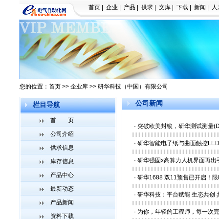
首页
|
企业
|
产品
|
供求
|
文库
|
下载
|
新闻
|
人
您的位置：
首页
>>
企业库
>> 研华科技（中国）有限公司
公司新闻
栏目导航
首 页
·
突破欧美封锁，研华测试测量(D
公司介绍
·
研华智能电子纸与曲面触控LED
供求信息
·
研华强固x高算力人机界面再出
库存信息
产品中心
·
研华1688 双11预售已开启
最新动态
·
研华科技：平台赋能 生态共创
产品新闻
·
为你，年轻的工程师，每一次完
资料下载