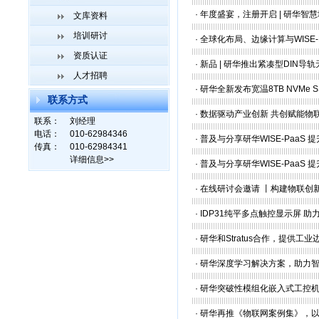
·
年度盛宴，注册开启 | 研华智
文库资料
培训研讨
·
全球化布局、边缘计算与WISE-
资质认证
·
新品 | 研华推出紧凑型DIN
人才招聘
·
研华全新发布宽温8TB NVMe S
联系方式
·
数据驱动产业创新 共创赋能物
联系：
刘经理
电话：
010-62984346
·
普及与分享研华WISE-PaaS
传真：
010-62984341
详细信息>>
·
普及与分享研华WISE-PaaS
·
在线研讨会邀请 丨构建物联创
·
IDP31纯平多点触控显示屏 
·
研华和Stratus合作，提供
·
研华深度学习解决方案，助力智
·
研华突破性模组化嵌入式工控机 U
·
研华再推《物联网案例集》，以