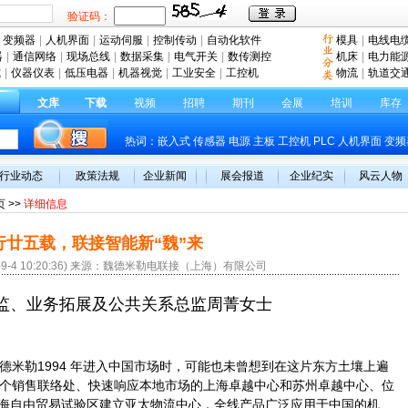
验证码：
变频器
|
人机界面
|
运动伺服
|
控制传动
|
自动化软件
模具
|
电线电
器
|
通信网络
|
现场总线
|
数据采集
|
电气开关
|
数传测控
机床
|
电力能
式
|
仪器仪表
|
低压电器
|
机器视觉
|
工业安全
|
工控机
物流
|
轨道交
文库
下载
视频
招聘
期刊
会展
培训
库存
热词：
嵌入式
传感器
电源
主板
工控机
PLC
人机界面
变频
行业动态
政策法规
企业新闻
展会报道
企业纪实
风云人物
页
>>
详细信息
行廿五载，联接智能新“魏”来
-9-4 10:20:36) 来源：魏德米勒电联接（上海）有限公司
监、业务拓展及公共关系总监周菁女士
德米勒1994 年进入中国市场时，可能也未曾想到在这片东方土壤上遍
7个销售联络处、快速响应本地市场的上海卓越中心和苏州卓越中心、位
海自由贸易试验区建立亚太物流中心，全线产品广泛应用于中国的机