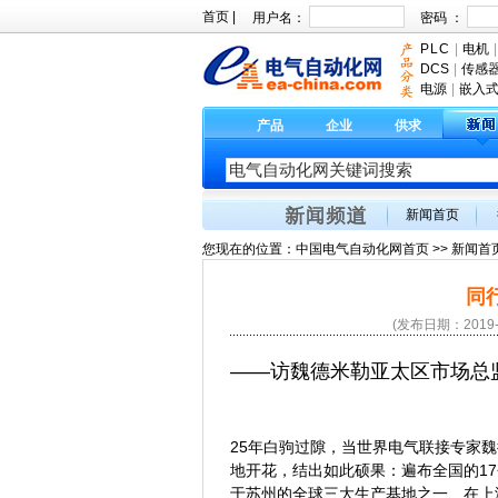
首页
|
用户名：
密码 ：
PLC
|
电机
|
DCS
|
传感
电源
|
嵌入
产品
企业
供求
新闻首页
您现在的位置：
中国电气自动化网首页
>>
新闻首
同
(发布日期：2019
——访魏德米勒亚太区市场总
25年白驹过隙，当世界电气联接专家魏
地开花，结出如此硕果：遍布全国的1
于苏州的全球三大生产基地之一、在上