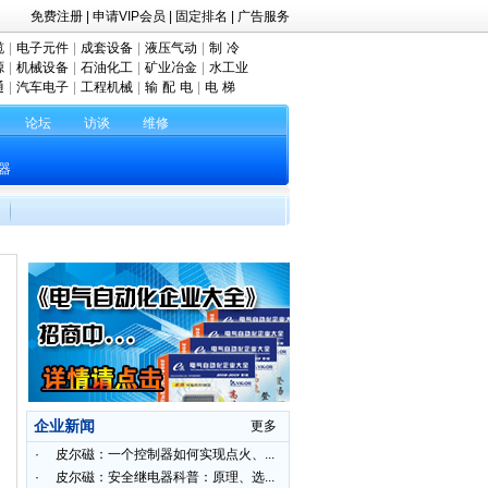
免费注册
|
申请VIP会员
|
固定排名
|
广告服务
缆
|
电子元件
|
成套设备
|
液压气动
|
制 冷
源
|
机械设备
|
石油化工
|
矿业冶金
|
水工业
通
|
汽车电子
|
工程机械
|
输 配 电
|
电 梯
论坛
访谈
维修
器
企业新闻
更多
·
皮尔磁：一个控制器如何实现点火、...
·
皮尔磁：安全继电器科普：原理、选...