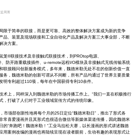
总监周菁
局限于简单的联接，而是更可靠、高效的整体解决方案成为新的竞争
产品、装置及现场联接和工业自动化产品及解决方案三大事业部，不断
解决方案。
笼®联接技术及非接触式联接技术，到PROtop电源、
®接插件、防开路重载接插件、u-remote远程I/O模块及非接触式无线传输系统
和联接顾问创新服务模式，多年来，魏德米勒无处不在的创新价值一直
服务，魏德米勒的创新可谓从不间断，所有产品均通过了世界主要质量
明专利超过110项，每年在中国获得专利10余件。
技术上，同样深入到魏德米勒的市场传播工作上。“我们一直在积极推行
式，打破了人们对于工业领域宣传方式的传统印象。
，市场部创新性地将每个月的25日定位“魏德米勒日”，推出了形式各
非常喜爱漫画并且其形式也很适合微信等新媒体渠道传播，因此魏德米
日的“奔跑吧！魏德米勒！”工业马拉松大赛，以长漫画的形式讲述魏德
应用案例改编的漫画也将陆续呈现在读者眼前，生动有趣的表现形式让