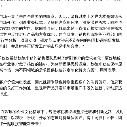
“。
市场云集了来自全世界的制造商。因此，坚持以本土客户为本是魏德米
市场变化、创新业务模式，了解用户应用环境、深挖潜在需求，同样也
力始终努力的方向。据周菁介绍，魏德米勒一直做到根据市场潜在需求
据客户反馈进行产品和方案优化，建立研发、销售和市场等不同部门的
可行性分析、项目立项、研发节点评审等环节在内的相互协调的研发机
机制，并及时修正研发工作的市场需求契合度。”
不仅仅帮助魏德米勒的销售团队及时了解到客户的需求变化，更好地服
在行业客户做了很好的铺垫，为创新提供思想源泉。魏德米勒在保持原
兴市场，为不同领域的需求提供快速的定制化解决方案”，周菁表示。
客户价值为出发点，因此魏德米勒也特别重视客户的消费偏好、信息获
会的良好工作沟通，重视新产品开发和市场推广手段的创新，以动态适
特点。
年，在深厚的企业文化指导下，魏德米勒将继续坚持进取和创新之路，及时
调整，以积极、乐观、开放的态度对待每位客户。携手同行廿五载，魏
伴一起联接智能新未来！