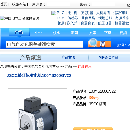
首页
|
收藏本站
|
PLC
|
电 机
|
变 频 器
|
人机界面
|
运动伺服
|
DCS
|
传感器
|
通信网络
|
现场总线
|
数据采集
电源
|
嵌入式
|
仪器仪表
|
低压电器
|
机器视觉
企业
供求
新闻
文库
下载
视频
热词：
产品首页
VIP会员产品
您现在的位置：
中国电气自动化网首页
>>
产品
>>
详细信息
JSCC精研标准电机100YS200GV22
100YS200GV22
产品型号:
385元
产品价格:
JSCC精研
产品品牌: