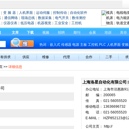
|
变 频 器
|
人机界面
|
运动伺服
|
控制传动
|
自动化软件
模具
|
电线电
器
|
通信网络
|
现场总线
|
数据采集
|
电气开关
|
数传测控
机床
|
电力能
式
|
仪器仪表
|
低压电器
|
机器视觉
|
工业安全
|
工控机
物流
|
轨道交
闻
文库
下载
视频
招聘
期刊
会展
培训
库存
热词：
嵌入式
传感器
电源
主板
工控机
PLC
人机界面
变频
所有供求
供应
维修
代理
合作
二手
求
页
>>
详细信息
上海洛星自动化有限公司
公司
办公地址：
上海市泾惠路91
邮 编：
200065
传 真：
021-56055520
移动电话：
13636696732
电 话：
021-56055520
E-MAIL：
HZP852123@1
公司主页：
http://