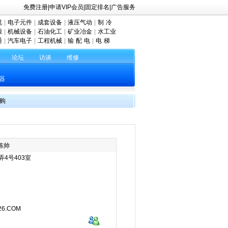
免费注册
|
申请VIP会员
|
固定排名
|
广告服务
缆
|
电子元件
|
成套设备
|
液压气动
|
制 冷
源
|
机械设备
|
石油化工
|
矿业冶金
|
水工业
通
|
汽车电子
|
工程机械
|
输 配 电
|
电 梯
论坛
访谈
维修
器
购
陈帅
弄4号403室
26.COM