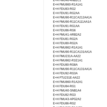
E+H FMU40-4NB2C2
E+H FMU860-R1A1A1
E+H FDU83-RG2
E+H FDU91-RG2AA
E+H FMU90-R11CA212AA1A
E+H FMU90-R11CA111AA1A
E+H FDU91-RG1AA
E+H FDU86-RG6
E+H FMU41-ARB2A2
E+H FDU81-RG2A
E+H FDU80-RG2A
E+H FMU862-R1A1A1
E+H FMU90-R11CA131AA1A
E+H FMU231A-AA22
E+H FMU862-R1E1A1
E+H FDU80-RG8A
E+H FMU90-R11CA131AA1A
E+H FDU92-RG3A
E+H FTU231E-AA22
E+H FMU860-R1A2A1
E+H FDU84-RG1
E+H FMU40-SNB1A4
E+H FDU82-RG3
E+H FMU43-APG2A2
E+H FDU86-RG2