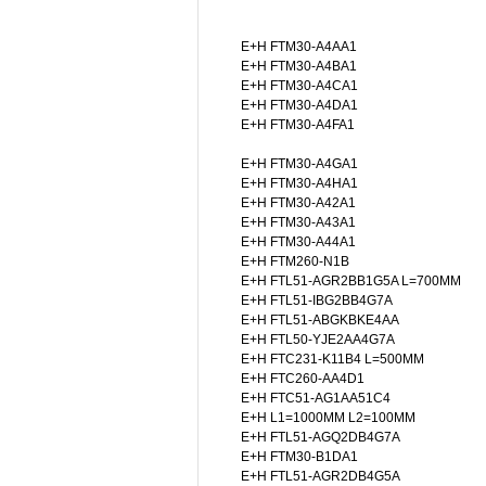
E+H FTM30-A4AA1
E+H FTM30-A4BA1
E+H FTM30-A4CA1
E+H FTM30-A4DA1
E+H FTM30-A4FA1
E+H FTM30-A4GA1
E+H FTM30-A4HA1
E+H FTM30-A42A1
E+H FTM30-A43A1
E+H FTM30-A44A1
E+H FTM260-N1B
E+H FTL51-AGR2BB1G5A L=700MM
E+H FTL51-IBG2BB4G7A
E+H FTL51-ABGKBKE4AA
E+H FTL50-YJE2AA4G7A
E+H FTC231-K11B4 L=500MM
E+H FTC260-AA4D1
E+H FTC51-AG1AA51C4
E+H L1=1000MM L2=100MM
E+H FTL51-AGQ2DB4G7A
E+H FTM30-B1DA1
E+H FTL51-AGR2DB4G5A