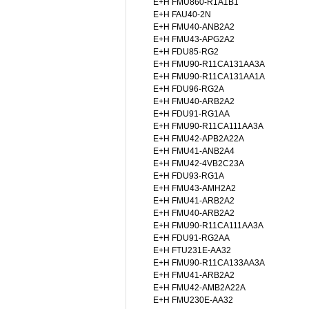
E+H FMU860-R1A1B1
E+H FAU40-2N
E+H FMU40-ANB2A2
E+H FMU43-APG2A2
E+H FDU85-RG2
E+H FMU90-R11CA131AA3A
E+H FMU90-R11CA131AA1A
E+H FDU96-RG2A
E+H FMU40-ARB2A2
E+H FDU91-RG1AA
E+H FMU90-R11CA111AA3A
E+H FMU42-APB2A22A
E+H FMU41-ANB2A4
E+H FMU42-4VB2C23A
E+H FDU93-RG1A
E+H FMU43-AMH2A2
E+H FMU41-ARB2A2
E+H FMU40-ARB2A2
E+H FMU90-R11CA111AA3A
E+H FDU91-RG2AA
E+H FTU231E-AA32
E+H FMU90-R11CA133AA3A
E+H FMU41-ARB2A2
E+H FMU42-AMB2A22A
E+H FMU230E-AA32