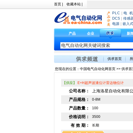
首页
|
收藏本站
|
PLC
|
电 机
DCS
|
传感
电源
|
嵌入
产品
企业
新
供求首页
您现在的位置：
中国电气自动化网首页
>>
供求首
【供应】
E+H超声波液位计雷达物位计
公司名称：
上海洛星自动化有限
产品规格：
0-8M
产品数量：
100
价格说明：
3500
有 效 期：
长期