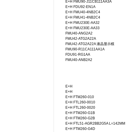
E+H FMU90-J11CB111AA3A
E+H FDU92-EN1A
E+H FMU40-4NB2C4
E+H FMU41-4NB2C4
E+H FMU230E-AA32
E+H FMU230E-AA33
FMU40-ANG2A2
FMU42-ATG2A22A
FMU42-ATG2A22A 液晶显示模
FMU90-R11CA111AA1A
FDU91-RG1AA
FMU40-ANB2A2
E+H
E+H
E+H FTM260-010
E+H FTL260-0010
E+H FTL260-0020
E+H FTM260-G1B
E+H FTM260-G2B
E+H FTL51-AGR2BB2G5A L=142MM
E+H FTM260-G4D