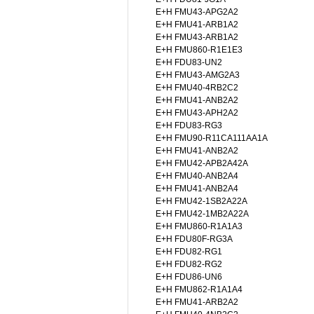
E+H FMU43-APG2A2
E+H FMU41-ARB1A2
E+H FMU43-ARB1A2
E+H FMU860-R1E1E3
E+H FDU83-UN2
E+H FMU43-AMG2A3
E+H FMU40-4RB2C2
E+H FMU41-ANB2A2
E+H FMU43-APH2A2
E+H FDU83-RG3
E+H FMU90-R11CA111AA1A
E+H FMU41-ANB2A2
E+H FMU42-APB2A42A
E+H FMU40-ANB2A4
E+H FMU41-ANB2A4
E+H FMU42-1SB2A22A
E+H FMU42-1MB2A22A
E+H FMU860-R1A1A3
E+H FDU80F-RG3A
E+H FDU82-RG1
E+H FDU82-RG2
E+H FDU86-UN6
E+H FMU862-R1A1A4
E+H FMU41-ARB2A2