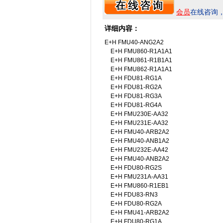
会员
在线咨询
详细内容：
E+H FMU40-ANG2A2
E+H FMU860-R1A1A1
E+H FMU861-R1B1A1
E+H FMU862-R1A1A1
E+H FDU81-RG1A
E+H FDU81-RG2A
E+H FDU81-RG3A
E+H FDU81-RG4A
E+H FMU230E-AA32
E+H FMU231E-AA32
E+H FMU40-ARB2A2
E+H FMU40-ANB1A2
E+H FMU232E-AA42
E+H FMU40-ANB2A2
E+H FDU80-RG2S
E+H FMU231A-AA31
E+H FMU860-R1EB1
E+H FDU83-RN3
E+H FDU80-RG2A
E+H FMU41-ARB2A2
E+H FDU80-RG1A