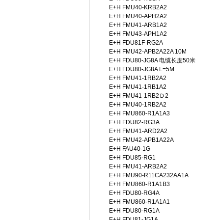
E+H FMU40-KRB2A2
E+H FMU40-APH2A2
E+H FMU41-ARB1A2
E+H FMU43-APH1A2
E+H FDU81F-RG2A
E+H FMU42-APB2A22A 10M
E+H FDU80-JG8A 电缆长度50米
E+H FDU80-JG8A L=5M
E+H FMU41-1RB2A2
E+H FMU41-1RB1A2
E+H FMU41-1RB2Ｄ2
E+H FMU40-1RB2A2
E+H FMU860-R1A1A3
E+H FDU82-RG3A
E+H FMU41-ARD2A2
E+H FMU42-APB1A22A
E+H FAU40-1G
E+H FDU85-RG1
E+H FMU41-ARB2A2
E+H FMU90-R11CA232AA1A
E+H FMU860-R1A1B3
E+H FDU80-RG4A
E+H FMU860-R1A1A1
E+H FDU80-RG1A
E+H FDU81-JG1A