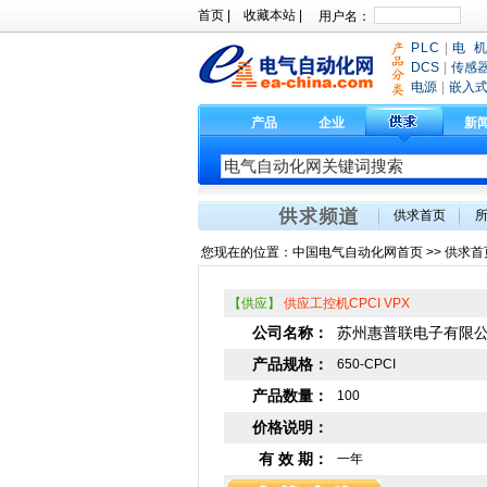
首页
|
收藏本站
|
PLC
|
电 机
DCS
|
传感
电源
|
嵌入
产品
企业
新
供求首页
您现在的位置：
中国电气自动化网首页
>>
供求首
【供应】
供应工控机CPCI VPX
公司名称：
苏州惠普联电子有限
产品规格：
650-CPCI
产品数量：
100
价格说明：
有 效 期：
一年