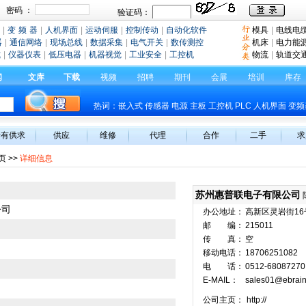
|
变 频 器
|
人机界面
|
运动伺服
|
控制传动
|
自动化软件
模具
|
电线电
器
|
通信网络
|
现场总线
|
数据采集
|
电气开关
|
数传测控
机床
|
电力能
式
|
仪器仪表
|
低压电器
|
机器视觉
|
工业安全
|
工控机
物流
|
轨道交
闻
文库
下载
视频
招聘
期刊
会展
培训
库存
热词：
嵌入式
传感器
电源
主板
工控机
PLC
人机界面
变频
所有供求
供应
维修
代理
合作
二手
求
页
>>
详细信息
苏州惠普联电子有限公司
公司
办公地址：
高新区灵岩街16
邮 编：
215011
传 真：
空
移动电话：
18706251082
电 话：
0512-68087270
E-MAIL：
sales01@ebrain
公司主页：
http://