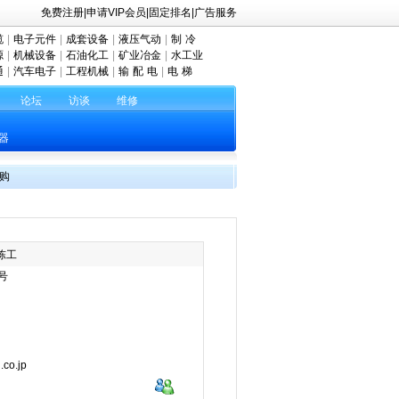
免费注册
|
申请VIP会员
|
固定排名
|
广告服务
缆
|
电子元件
|
成套设备
|
液压气动
|
制 冷
源
|
机械设备
|
石油化工
|
矿业冶金
|
水工业
通
|
汽车电子
|
工程机械
|
输 配 电
|
电 梯
论坛
访谈
维修
器
购
陈工
号
.co.jp