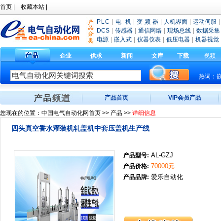
首页
|
收藏本站
|
PLC
|
电 机
|
变 频 器
|
人机界面
|
运动伺服
|
DCS
|
传感器
|
通信网络
|
现场总线
|
数据采集
电源
|
嵌入式
|
仪器仪表
|
低压电器
|
机器视觉
企业
供求
新闻
文库
下载
视频
热词：
产品首页
VIP会员产品
您现在的位置：
中国电气自动化网首页
>>
产品
>>
详细信息
四头真空香水灌装机轧盖机中套压盖机生产线
AL-GZJ
产品型号:
70000元
产品价格:
爱乐自动化
产品品牌: