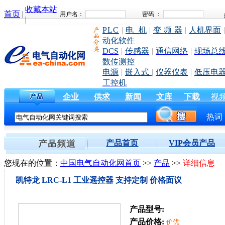
收藏本站
首页
|
|
PLC
|
电 机
|
变 频 器
|
人机界面
|
动化软件
DCS
|
传感器
|
通信网络
|
现场总
数传测控
电源
|
嵌入式
|
仪器仪表
|
低压电
工控机
企业
供求
新闻
文库
下载
视
热词
产品首页
VIP会员产品
您现在的位置：
中国电气自动化网首页
>>
产品
>>
详细信息
凯特龙 LRC-L1 工业遥控器 支持定制 价格面议
产品型号:
产品价格:
价优