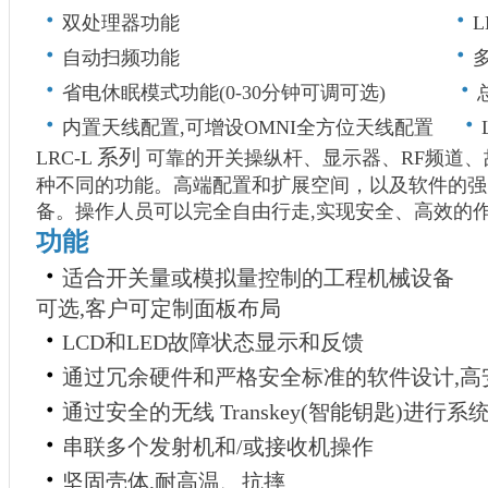
・
・
双处理器功能
・
・
自动扫频功能
・
・
省电休眠模式功能(0-30分钟可调可选)
・
・
内置天线配置,可增设OMNI全方位天线配置
系列
LRC-L
可靠的开关操纵杆、显示器、RF频道、故障反
种不同的功能。高端配置和扩展空间，以及软件的强大
备。操作人员可以完全自由行走,实现安全、高效的
功能
・
适合开关量或模拟量控制的工程
可选,客户可定制面板布局
・
LCD和LED故障状态显示
・
通过冗余硬件和严格安全标准的软件设计,
・
通过安全的无线 Transkey(智能钥匙)进
・
串联多个发射机和/或接收
・
坚固壳体,耐高温、